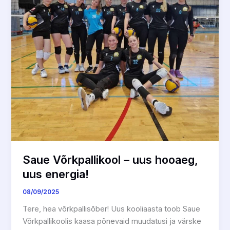
uus
energia!
Saue Võrkpallikool – uus hooaeg,
uus energia!
08/09/2025
Tere, hea võrkpallisõber! Uus kooliaasta toob Saue
Võrkpallikoolis kaasa põnevaid muudatusi ja värske