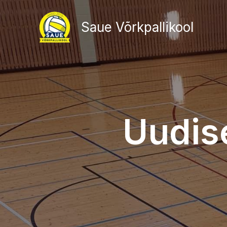
Skip
to
Saue Võrkpallikool
content
Uudis