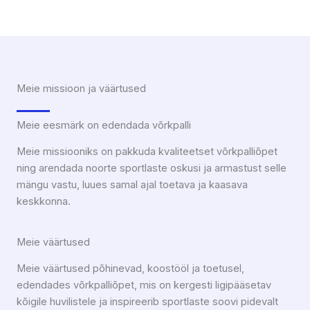
Meie missioon ja väärtused
Meie eesmärk on edendada võrkpalli
Meie missiooniks on pakkuda kvaliteetset võrkpalliõpet
ning arendada noorte sportlaste oskusi ja armastust selle
mängu vastu, luues samal ajal toetava ja kaasava
keskkonna.
Meie väärtused
Meie väärtused põhinevad, koostööl ja toetusel,
edendades võrkpalliõpet, mis on kergesti ligipääsetav
kõigile huvilistele ja inspireerib sportlaste soovi pidevalt