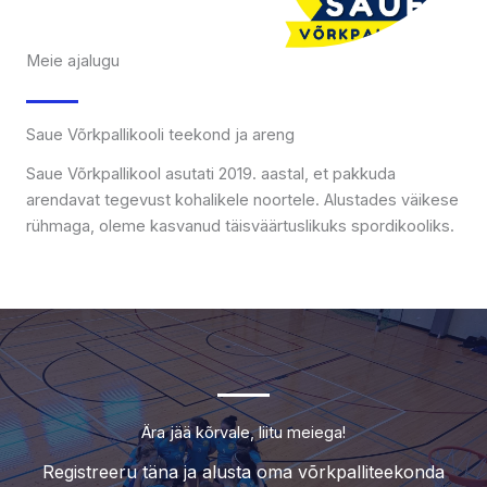
Meie ajalugu
Saue Võrkpallikooli teekond ja areng
Saue Võrkpallikool asutati 2019. aastal, et pakkuda
arendavat tegevust kohalikele noortele. Alustades väikese
rühmaga, oleme kasvanud täisväärtuslikuks spordikooliks.
Ära jää kõrvale, liitu meiega!
Registreeru täna ja alusta oma võrkpalliteekonda