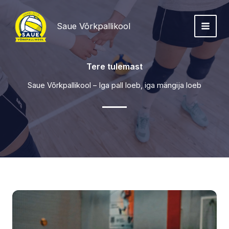
Skip
to
Saue Võrkpallikool
content
Tere tulemast
Saue Võrkpallikool – Iga pall loeb, iga mängija loeb